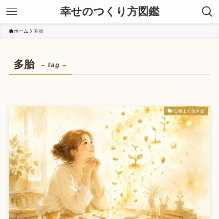
幸せのつくり方図鑑
ホーム
多胎
多胎
– tag –
心地よく生きる