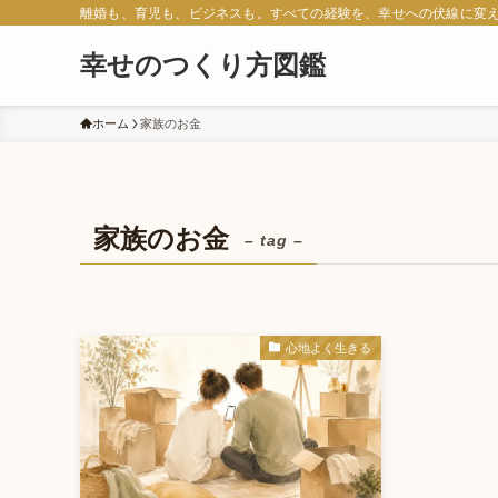
離婚も、育児も、ビジネスも。すべての経験を、幸せへの伏線に変
幸せのつくり方図鑑
ホーム
家族のお金
家族のお金
– tag –
心地よく生きる