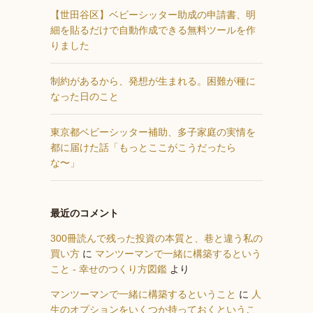
【世田谷区】ベビーシッター助成の申請書、明
細を貼るだけで自動作成できる無料ツールを作
りました
制約があるから、発想が生まれる。困難が種に
なった日のこと
東京都ベビーシッター補助、多子家庭の実情を
都に届けた話「もっとここがこうだったら
な〜」
最近のコメント
300冊読んで残った投資の本質と、巷と違う私の
買い方
に
マンツーマンで一緒に構築するという
こと - 幸せのつくり方図鑑
より
マンツーマンで一緒に構築するということ
に
人
生のオプションをいくつか持っておくというこ